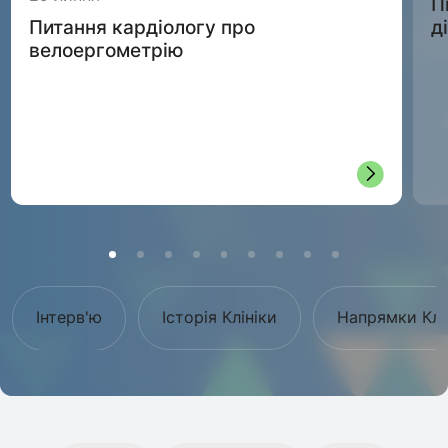
П
д
Питання кардіологу про
велоергометрію
Інтерв'ю
Історія Клініки
Напрямки Клі