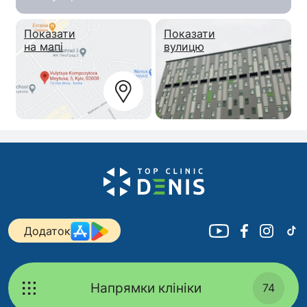
Показати
Показати
на мапі
вулицю
Додаток
Напрямки клініки
74