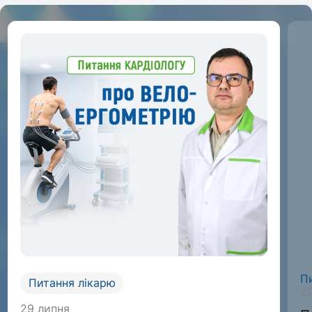
П
Питання лікарю
2
29 липня