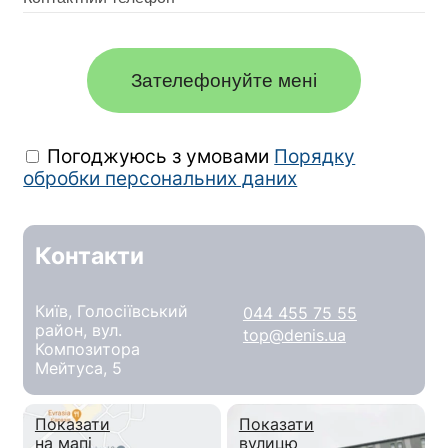
Зателефонуйте мені
Погоджуюсь з умовами
Порядку
обробки персональних даних
Контакти
Київ, Голосіївський
044 455 75 55
район, вул.
top@denis.ua
Композитора
Мейтуса, 5
Показати
Показати
на мапі
вулицю