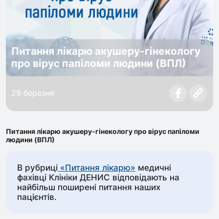
Питання лікарю акушеру-гінекологу
про вірус папіломи людини (ВПЛ)
29 березня
Питання лікарю акушеру-гінекологу про вірус папіломи
людини (ВПЛ)
В рубриці
«Питання лікарю»
медичні
фахівці Клініки ДЕНИС відповідають на
найбільш поширені питання наших
пацієнтів.