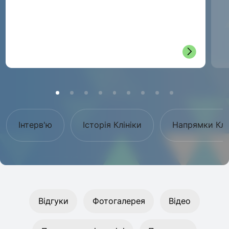
Інтерв'ю
Історія Клініки
Напрямки Клі
Відгуки
Фотогалерея
Відео