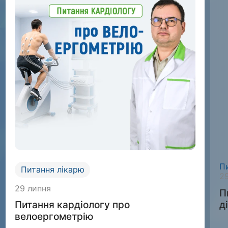
П
Питання лікарю
2
29 липня
П
д
Питання кардіологу про
велоергометрію