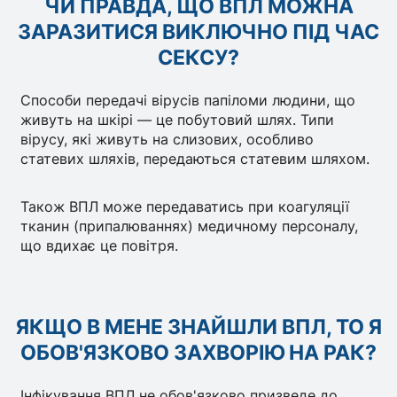
ЧИ ПРАВДА, ЩО ВПЛ МОЖНА
ЗАРАЗИТИСЯ ВИКЛЮЧНО ПІД ЧАС
СЕКСУ?
Способи передачі вірусів папіломи людини, що
живуть на шкірі — це побутовий шлях. Типи
вірусу, які живуть на слизових, особливо
статевих шляхів, передаються статевим шляхом.
Також ВПЛ може передаватись при коагуляції
тканин (припалюваннях) медичному персоналу,
що вдихає це повітря.
ЯКЩО В МЕНЕ ЗНАЙШЛИ ВПЛ, ТО Я
ОБОВ'ЯЗКОВО ЗАХВОРІЮ НА РАК?
Інфікування ВПЛ не обов'язково призведе до