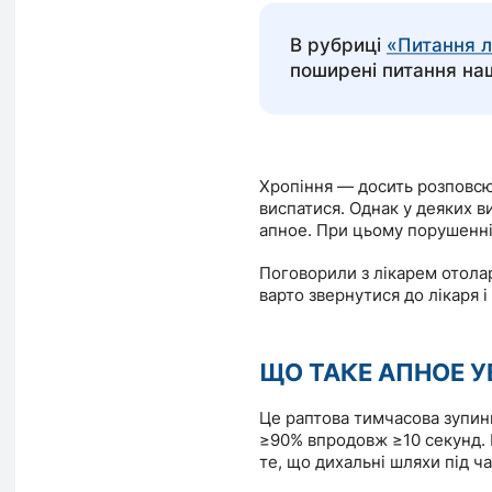
В рубриці
«Питання 
поширені питання наш
Хропіння — досить розповс
виспатися. Однак у деяких 
апное. При цьому порушенні 
Поговорили з лікарем отол
варто звернутися до лікаря і
ЩО ТАКЕ АПНОЕ УВ
Це раптова тимчасова зупинк
≥90% впродовж ≥10 секунд. 
те, що дихальні шляхи під ч