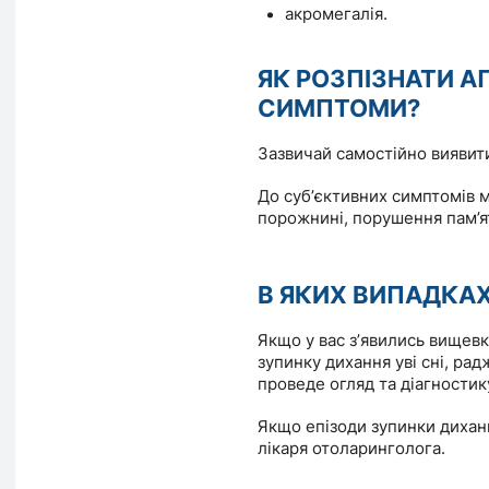
акромегалія.
ЯК РОЗПІЗНАТИ А
СИМПТОМИ?
Зазвичай самостійно виявит
До субʼєктивних симптомів м
порожнині, порушення пам’ят
В ЯКИХ ВИПАДКАХ
Якщо у вас зʼявились вищевк
зупинку дихання уві сні, рад
проведе огляд та діагностик
Якщо епізоди зупинки диханн
лікаря отоларинголога.