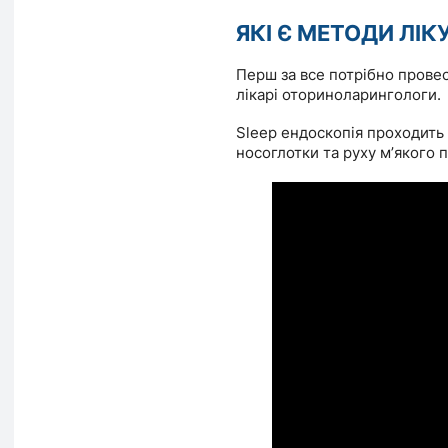
ЯКІ Є МЕТОДИ ЛІ
Перш за все потрібно провес
лікарі оториноларингологи.
Sleep ендоскопія проходить
носоглотки та руху мʼякого 