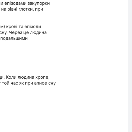
и епізодами закупорки
на рівні глотки, при
) крові та епізоди
сну. Через це людина
 з подальшими
ди. Коли людина хропе,
 той час як при апное сну