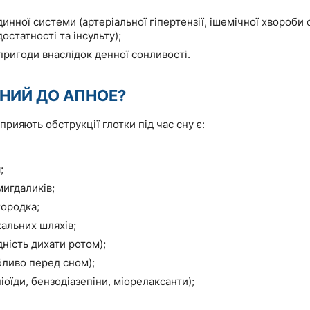
нної системи (артеріальної гіпертензії, ішемічної хвороби
остатності та інсульту);
ригоди внаслідок денної сонливості.
ЬНИЙ ДО АПНОЕ?
рияють обструкції глотки під час сну є:
я;
мигдаликів;
городка;
хальних шляхів;
дність дихати ротом);
бливо перед сном);
піоїди, бензодіазепіни, міорелаксанти);