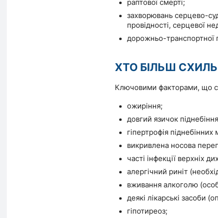
раптової смерті;
захворювань серцево-суди
провідності, серцевої нед
дорожньо-транспортної п
ХТО БІЛЬШ СХИЛ
Ключовими факторами, що сп
ожиріння;
довгий язичок піднебінн
гіпертрофія піднебінних 
викривлена носова пере
часті інфекції верхніх ди
алергічний риніт (необхі
вживання алкоголю (осо
деякі лікарські засоби (о
гіпотиреоз;