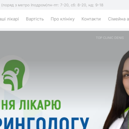
5 (поряд з метро Іподром)
пн-пт: 7-20, сб: 8-20, нд: 9-18
ші лікарі
Вартість
Про клініку
Контакти
Сімейна а
TOP CLINIC DENIS