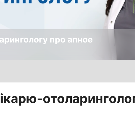
арингологу про апное
лікарю-отоларинголо