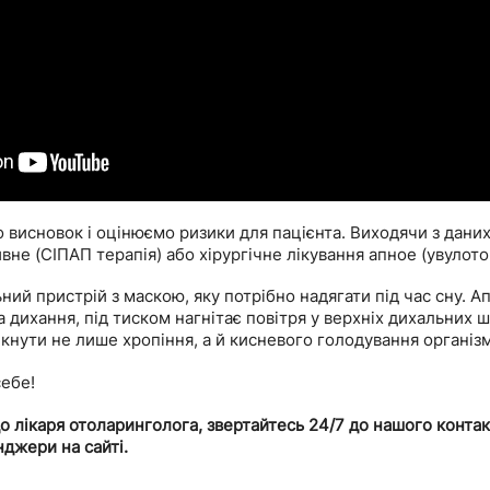
 висновок і оцінюємо ризики для пацієнта. Виходячи з даних
не (СІПАП терапія) або хірургічне лікування апное (увулото
ий пристрій з маскою, яку потрібно надягати під час сну. Ап
дихання, під тиском нагнітає повітря у верхніх дихальних шл
кнути не лише хропіння, а й кисневого голодування організм
себе!
о лікаря отоларинголога, звертайтесь 24/7 до нашого конта
джери на сайті.