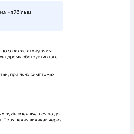
 на найбільш
а що заважає оточуючим
 синдрому обструктивного
тан, при яких симптомах
их рухів зменшується до до
ин. Порушення виникає через