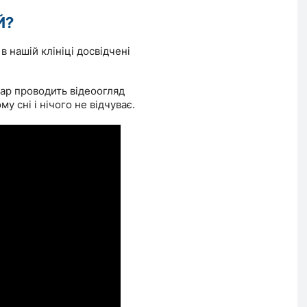
Й?
 в нашій клініці досвідчені
кар проводить відеоогляд
у сні і нічого не відчуває.