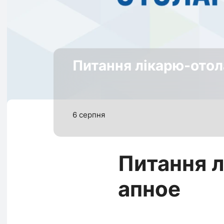
Питання лікарю-отол
6 серпня
Питання 
апное