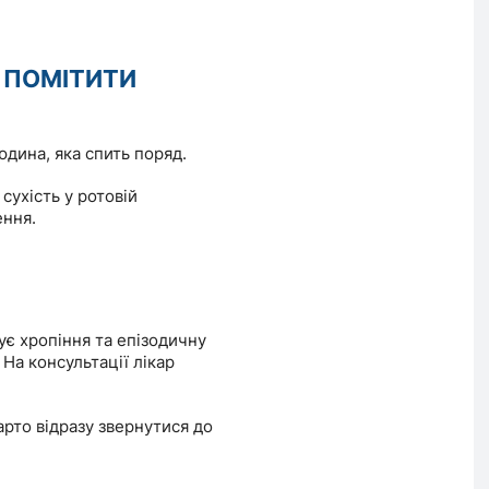
О ПОМІТИТИ
юдина, яка спить поряд.
сухість у ротовій
ення.
ує хропіння та епізодичну
 На консультації лікар
рто відразу звернутися до