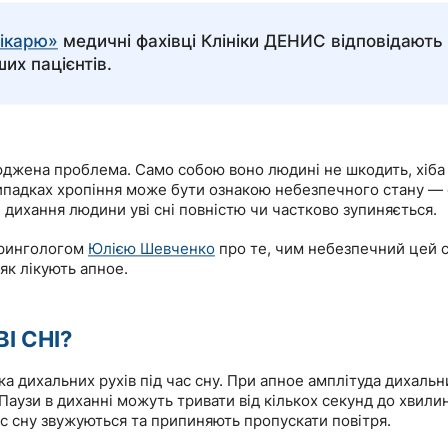
лікарю»
медичні фахівці Клініки ДЕНИС відповідають
их пацієнтів.
юджена проблема. Само собою воно людині не шкодить, хіб
випадках хропіння може бути ознакою небезпечного стану —
дихання людини уві сні повністю чи частково зупиняється.
арингологом
Юлією Шевченко
про те, чим небезпечний цей с
 як лікують апное.
І СНІ?
а дихальних рухів під час сну. При апное амплітуда дихальн
Паузи в диханні можуть тривати від кількох секунд до хвил
ас сну звужуються та припиняють пропускати повітря.