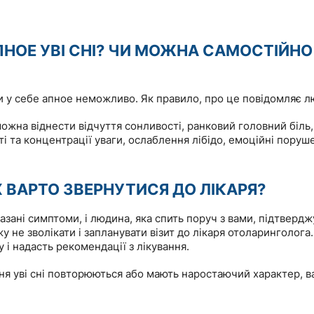
ПНОЕ УВІ СНІ? ЧИ МОЖНА САМОСТІЙН
и у себе апное неможливо. Як правило, про це повідомляє л
ожна віднести відчуття сонливості, ранковий головний біль, 
і та концентрації уваги, ослаблення лібідо, емоційні поруш
 ВАРТО ЗВЕРНУТИСЯ ДО ЛІКАРЯ?
азані симптоми, і людина, яка спить поруч з вами, підтвердж
жу не зволікати і запланувати візит до лікаря отоларинголога.
у і надасть рекомендації з лікування.
я уві сні повторюються або мають наростаючий характер, ва