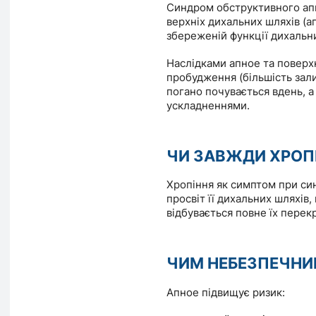
Синдром обструктивного ап
верхніх дихальних шляхів (а
збереженій функції дихальни
Наслідками апное та поверхн
пробудження (більшість зал
погано почувається вдень, а
ускладненнями.
ЧИ ЗАВЖДИ ХРОП
Хропіння як симптом при си
просвіт її дихальних шляхів
відбувається повне їх перек
ЧИМ НЕБЕЗПЕЧНИ
Апное підвищує ризик: