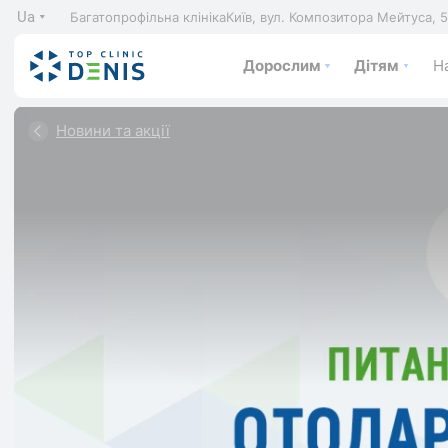
Ua
Багатопрофільна клініка
Київ, вул. Композитора Мейтуса, 
Дорослим
Дітям
На
Новини та акції