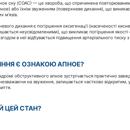
ное сну (СОАС) — це хвороба, що спричинена повторюваним
пное) або їхнім звуженням (поверхневе дихання), що виникає 
х м'язів.
евого дихання є погіршення оксигенації (насиченості киснем
ишається неусвідомленими), що викликає погіршення якості 
 згодом в неї відбувається підвищення артеріального тиску
ІННЯ Є ОЗНАКОЮ АПНОЕ?
ндромі обструктивного апное зустрічається практично завж
, незважаючи на звуження, залишається частково відкритим, у
риття.
Й ЦЕЙ СТАН?