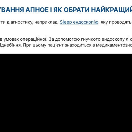
КУВАННЯ АПНОЕ І ЯК ОБРАТИ НАЙКРАЩИ
ти діагностику, наприклад,
Sleep ендоскопію
, яку проводять
 в умовах операційної. За допомогою гнучкого ендоскопу лі
піднебіння. При цьому пацієнт знаходиться в медикаментозном