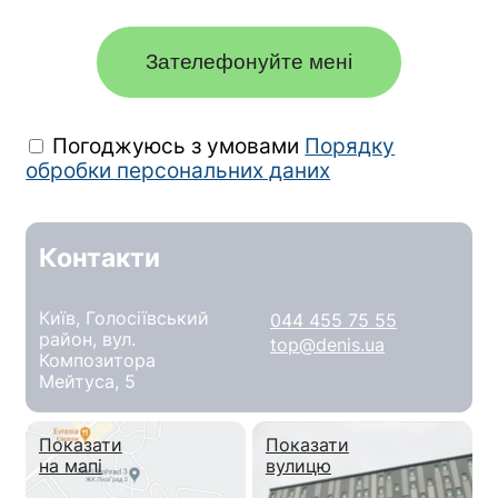
Зателефонуйте мені
Погоджуюсь з умовами
Порядку
обробки персональних даних
Контакти
Київ, Голосіївський
044 455 75 55
район, вул.
top@denis.ua
Композитора
Мейтуса, 5
Показати
Показати
на мапі
вулицю