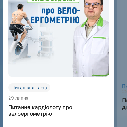
П
Питання лікарю
2
29 липня
П
д
Питання кардіологу про
велоергометрію