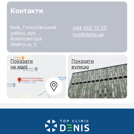
Контакти
Київ, Голосіївський
044 455 75 55
район, вул.
top@denis.ua
Композитора
Мейтуса, 5
Показати
Показати
на мапі
вулицю