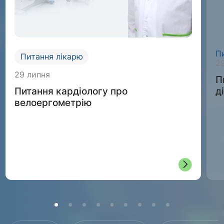
П
Питання лікарю
2
29 липня
П
д
Питання кардіологу про
велоергометрію