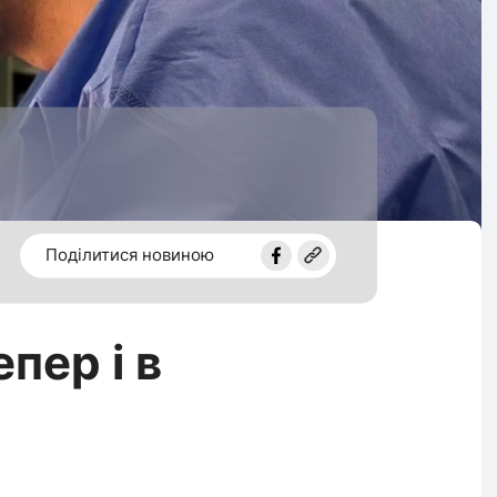
Поділитися новиною
пер і в