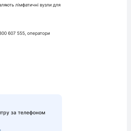
аляють лімфатичні вузли для
800 607 555, оператори
нтру за телефоном
.