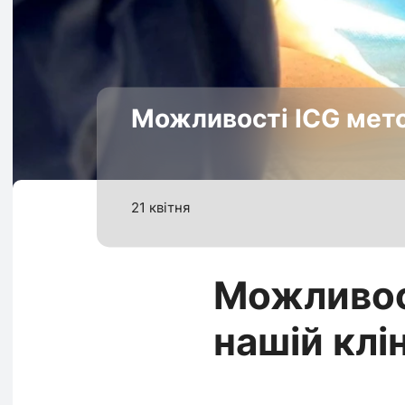
Можливості ICG метод
21 квітня
Можливост
нашій клін