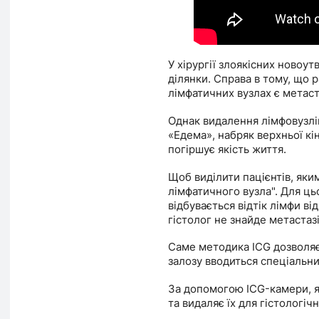
У хірургії злоякісних новоу
ділянки. Справа в тому, що 
лімфатичних вузлах є метаст
Однак видалення лімфовузлів
«Едема», набряк верхньої кі
погіршує якість життя.
Щоб виділити пацієнтів, як
лімфатичного вузла". Для ць
відбувається відтік лімфи ві
гістолог не знайде метаста
Саме методика ICG дозволяє 
залозу вводиться спеціальн
За допомогою ICG-камери, як
та видаляє їх для гістологічн