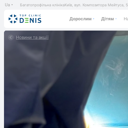
Ua
Багатопрофільна клініка
Київ, вул. Композитора Мейтуса, 
Дорослим
Дітям
На
Новини та акції