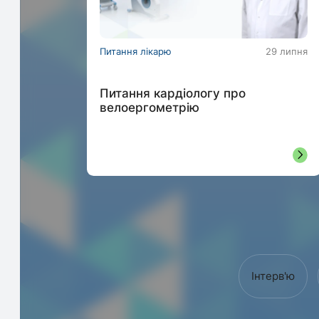
Питання лікарю
29 липня
Питання кардіологу про
велоергометрію
Інтерв'ю