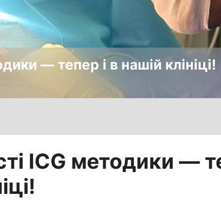
ики — тепер і в нашій клініці!
і ICG методики — те
іці!