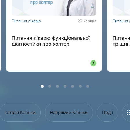
Питання лікарю
29 червня
Питання 
Питання лікарю функціональної
Питанн
діагностики про холтер
тріщин
Історія Клініки
Напрямки Клініки
Події