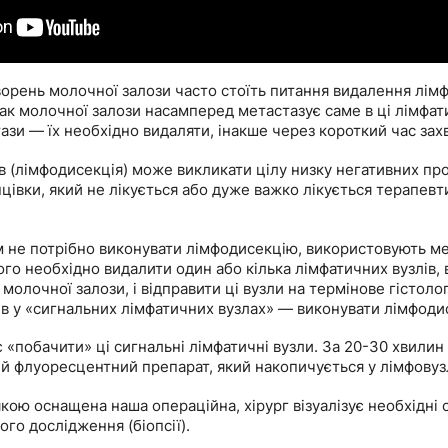
творень молочної залози часто стоїть питання видалення лімф
рак молочної залози насамперед метастазує саме в ці лімфат
ази — їх необхідно видаляти, інакше через короткий час за
 (лімфодисекція) може викликати цілу низку негативних про
нцівки, який не лікується або дуже важко лікується терапев
им не потрібно виконувати лімфодисекцію, використовують м
ого необхідно видалити один або кілька лімфатичних вузлів, 
д молочної залози, і відправити ці вузли на термінове гістол
зів у «сигнальних лімфатичних вузлах» — виконувати лімфод
«побачити» ці сигнальні лімфатичні вузли. За 20-30 хвилин
ий флуоресцентний препарат, який накопичується у лімфовуз
ою оснащена наша операційна, хірург візуалізує необхідні с
ого дослідження (біопсії).