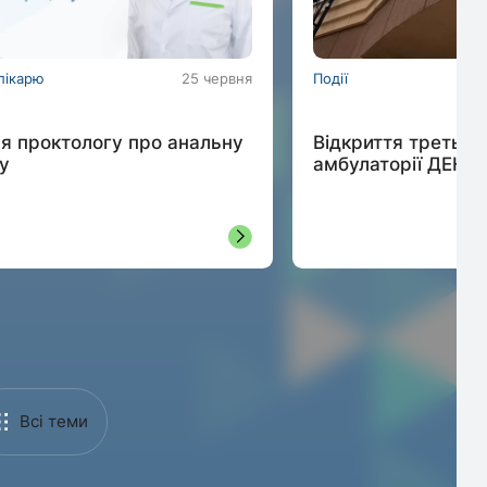
лікарю
25 червня
Події
я проктологу про анальну
Відкриття третьої ф
у
амбулаторії ДЕНИС
Всі теми