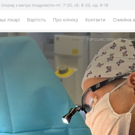
5 (поряд з метро Іподром)
пн-пт: 7-20, сб: 8-20, нд: 9-18
ші лікарі
Вартість
Про клініку
Контакти
Сімейна а
TOP CLINIC DENIS
НОВИН