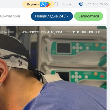
Пошук
044 455 75 55
Додаток
мбулаторія
Невідкладна 24 / 7
Записатися
И ТА АКЦІЇ
МОЖЛИВОСТІ ICG МЕТОДИКИ — ТЕПЕР І В НАШІЙ КЛІНІЦІ!