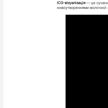
ICG-візуалізація
— це сучасна
новоутвореннями молочної за