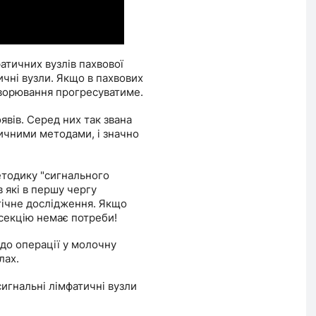
атичних вузлів пахвової
ичні вузли. Якщо в пахвових
хворювання прогресуватиме.
явів. Серед них так звана
тичними методами, і значно
етодику "сигнального
в які в першу чергу
огічне дослідження. Якщо
исекцію немає потреби!
 до операції у молочну
лах.
игнальні лімфатичні вузли